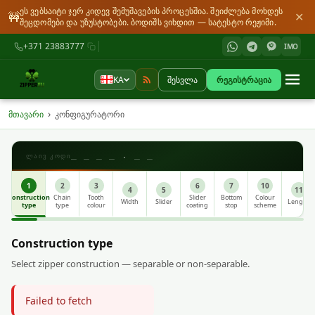
ეს ვებსაიტი ჯერ კიდევ შემუშავების პროცესშია. შეიძლება მოხდეს
🚧
✕
შეცდომები და უზუსტობები. ბოდიშს ვიხდით — სატესტო რეჟიმი.
+371 23883777
IMO
KA
შესვლა
რეგისტრაცია
›
მთავარი
კონფიგურატორი
_ _ _ _ . _ _
ᲚᲐᲘᲕ ᲙᲝᲓᲘ
1
2
3
6
7
10
4
5
11
Construction
Chain
Tooth
Slider
Bottom
Colour
Width
Slider
Length
type
type
colour
coating
stop
scheme
Construction type
Select zipper construction — separable or non-separable.
Failed to fetch