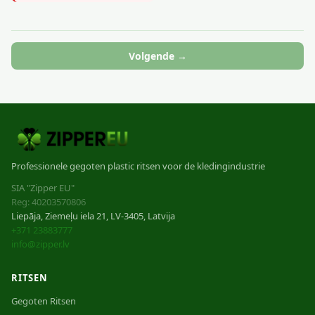
Volgende →
Professionele gegoten plastic ritsen voor de kledingindustrie
SIA "Zipper EU"
Reg: 40203570806
Liepāja, Ziemeļu iela 21, LV-3405, Latvija
+371 23883777
info@zipper.lv
RITSEN
Gegoten Ritsen