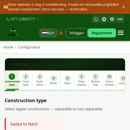
Deze website is nog in ontwikkeling. Fouten en onnauwkeurigheden
🚧
✕
kunnen voorkomen. Onze excuses — testmodus.
+371 23883777
IMO
NL
Inloggen
Registreren
›
Home
Configurateur
_ _ _ _ . _ _
LIVE CODE
1
2
3
6
7
10
4
5
11
Construction
Chain
Tooth
Slider
Bottom
Colour
Width
Slider
Length
type
type
colour
coating
stop
scheme
Construction type
Select zipper construction — separable or non-separable.
Failed to fetch