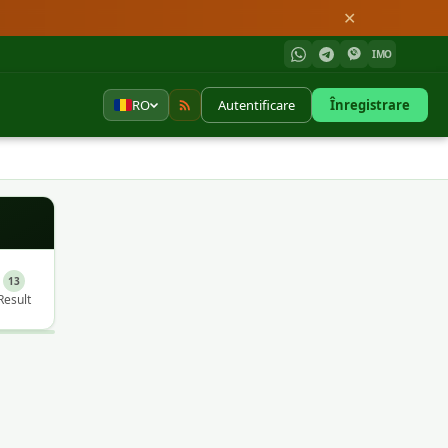
✕
IMO
RO
Autentificare
Înregistrare
13
Result