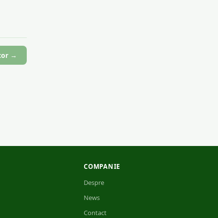
tor →
COMPANIE
Despre
News
Contact