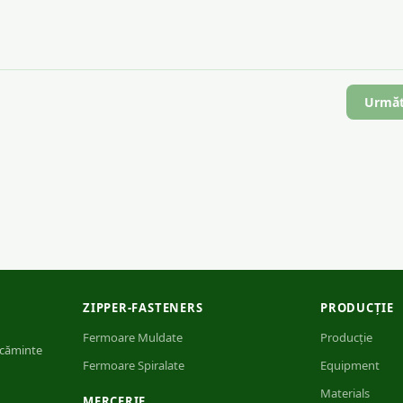
Urmă
ZIPPER-FASTENERS
PRODUCȚIE
Fermoare Muldate
Producție
ăcăminte
Fermoare Spiralate
Equipment
Materials
MERCERIE