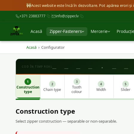
🚧
Acest website este încă în dezvoltare. Pot apărea erori ș
+371 23883777
info@zipper.lv
Acasă
Zipper-Fasteners
Mercerie
Producți
›
Acasă
Configurator
_ _ _ _ . _ _
COD ÎN TIMP REAL
1
3
2
4
5
Construction
Tooth
Chain type
Width
Slider
type
colour
Construction type
Select zipper construction — separable or non-separable.