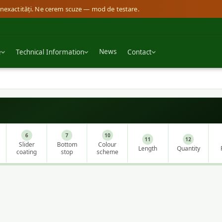
i inexactități. Ne cerem scuze — mod de testare.
News
e
Technical Information
Contact
6
7
10
11
12
Slider
Bottom
Colour
Length
Quantity
coating
stop
scheme