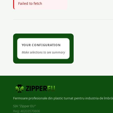
Failed to fetch
YOUR CONFIGURATION
Make selections to see summary
Fermoare profesionale din plastic turnat pentru industria de îmbr
SIA "Zipper EU"
Reg: 40203570806