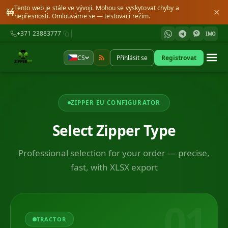
Tento web je stále ve vývoji. Mohou se vyskytovat chyby a
🚧
✕
nepřesnosti. Omlouváme se — testovací režim.
+371 23883777
IMO
CS
Přihlásit se
Registrovat
ZIPPER EU CONFIGURATOR
Select Zipper Type
Professional selection for your order — precise,
fast, with XLSX export
01
TRACTOR