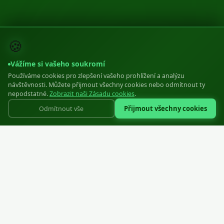
🍪
Vážíme si vašeho soukromí
Používáme cookies pro zlepšení vašeho prohlížení a analýzu
návštěvnosti. Můžete přijmout všechny cookies nebo odmítnout ty
nepodstatné.
Zobrazit naši Zásadu cookies
.
Přijmout všechny cookies
Odmítnout vše
Profesionální lisované plastové zipy pro oděvní průmysl
SIA "Zipper EU"
Reg: 40203570806
Liepāja, Ziemeļu iela 21, LV-3405, Latvija