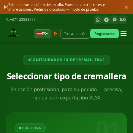
Este sitio web está en desarrollo. Pueden haber errores e
🚧
✕
imprecisiones. Pedimos disculpas — modo de prueba.
+371 23883777
IMO
ES
Iniciar sesión
Registrarse
CONFIGURADOR EU DE CREMALLERAS
Seleccionar tipo de cremallera
Selección profesional para su pedido — precisa,
rápida, con exportación XLSX
01
TRACTORA