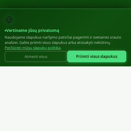
🍪
Vertiname jūsų privatumą
Naudojame slapukus naršymo patirčiai pagerinti ir svetainės srauto
analizei. Galite priimti visus slapukus arba atsisakyti nebūtinų.
Peržiūrėti mūsų slapukų politiką
.
Priimti visus slapukus
Atmesti visus
Profesionalūs plastikiniai užsegimo detalės aprangos pramonei
SIA "Zipper EU"
Reg: 40203570806
Liepāja, Ziemeļu iela 21, LV-3405, Latvija
+371 23883777