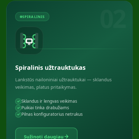
02
SPIRALINIS
Spiralinis užtrauktukas
Lankstūs nailoniniai užtrauktukai — sklandus
veikimas, platus pritaikymas.
Sklandus ir lengvas veikimas
Puikiai tinka drabužiams
Pilnas konfiguratorius netrukus
Sužinoti daugiau