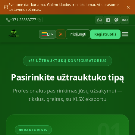
Svetainė dar kuriama. Galimi klaidos ir netikslumai. Atsiprašome —
🚧
✕
testavimo režimas.
+371 23883777
IMO
LT
Prisijungti
Registruotis
ES UŽTRAUKTUKŲ KONFIGURATORIUS
Pasirinkite užtrauktuko tipą
Profesionalus pasirinkimas jūsų užsakymui —
tikslus, greitas, su XLSX eksportu
01
TRAKTORINIS