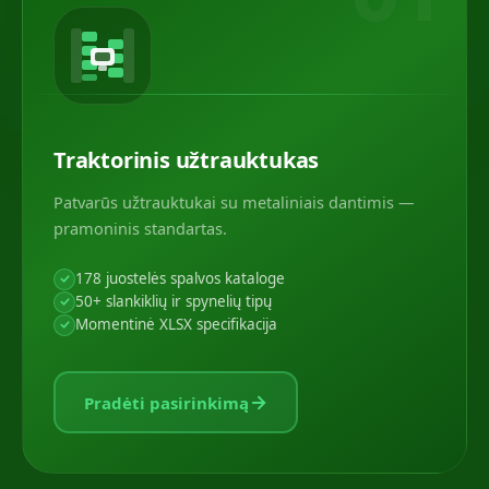
Traktorinis užtrauktukas
Patvarūs užtrauktukai su metaliniais dantimis —
pramoninis standartas.
178 juostelės spalvos kataloge
50+ slankiklių ir spynelių tipų
Momentinė XLSX specifikacija
Pradėti pasirinkimą