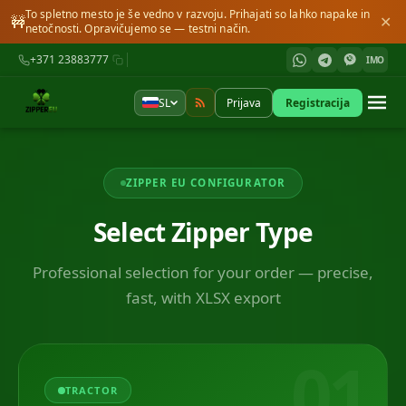
To spletno mesto je še vedno v razvoju. Prihajati so lahko napake in
🚧
✕
netočnosti. Opravičujemo se — testni način.
+371 23883777
IMO
SL
Prijava
Registracija
ZIPPER EU CONFIGURATOR
Select Zipper Type
Professional selection for your order — precise,
fast, with XLSX export
01
TRACTOR