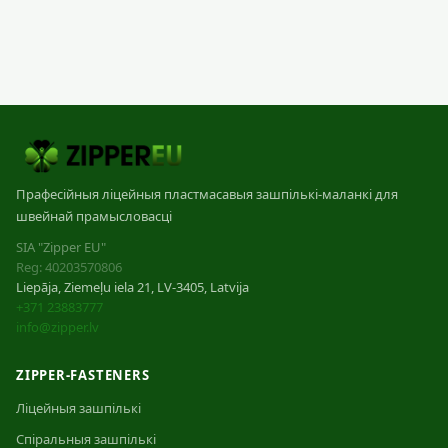
Прафесійныя ліцейныя пластмасавыя зашпількі-маланкі для
швейнай прамысловасці
SIA "Zipper EU"
Reg: 40203570806
Liepāja, Ziemeļu iela 21, LV-3405, Latvija
+371 23883777
info@zipper.lv
ZIPPER-FASTENERS
Ліцейныя зашпількі
Спіральныя зашпількі