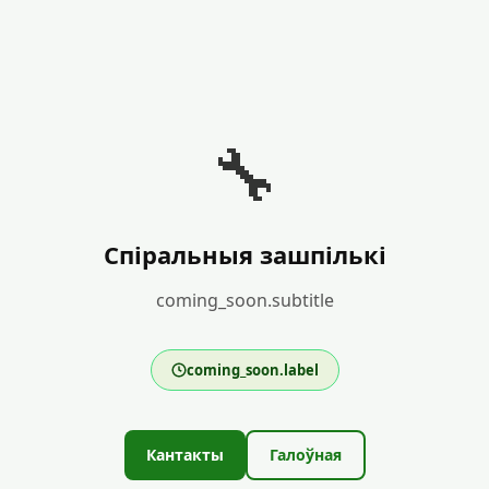
🔧
Спіральныя зашпількі
coming_soon.subtitle
coming_soon.label
Кантакты
Галоўная