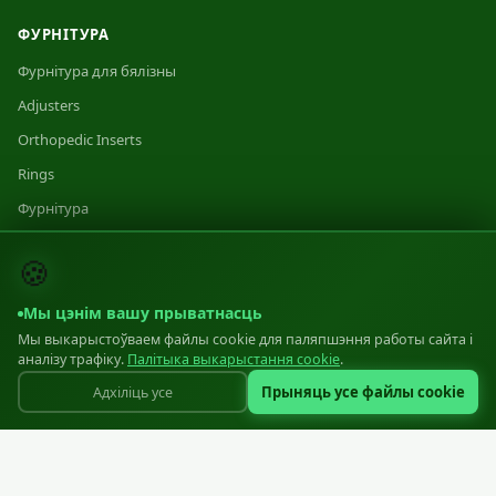
ФУРНІТУРА
Фурнітура для бялізны
Adjusters
Orthopedic Inserts
Rings
Фурнітура
Category 1
🍪
Category 2
Category 3
Мы цэнім вашу прыватнасць
Мы выкарыстоўваем файлы cookie для паляпшэння работы сайта і
аналізу трафіку.
Палітыка выкарыстання cookie
.
ВЫТВОРЧАСЦЬ
Прыняць усе файлы cookie
Адхіліць усе
Вытворчасць
Equipment
Materials