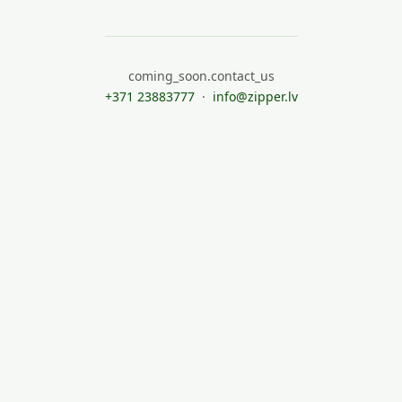
coming_soon.contact_us
+371 23883777
·
info@zipper.lv