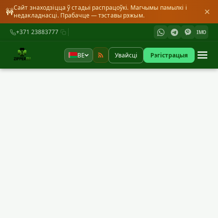
Сайт знаходзіцца ў стадыі распрацоўкі. Магчымы памылкі і
🚧
✕
недакладнасці. Прабачце — тэставы рэжым.
+371 23883777
IMO
BE
Увайсці
Рэгістрацыя