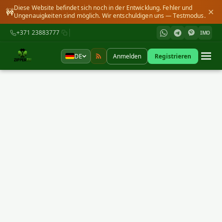
Diese Website befindet sich noch in der Entwicklung. Fehler und
🚧
✕
Ungenauigkeiten sind möglich. Wir entschuldigen uns — Testmodus.
+371 23883777
IMO
DE
Anmelden
Registrieren