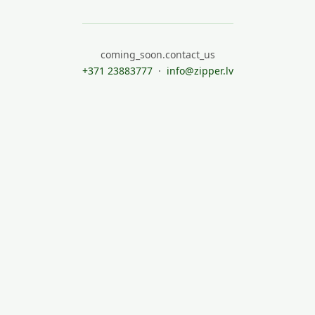
coming_soon.contact_us
+371 23883777
·
info@zipper.lv