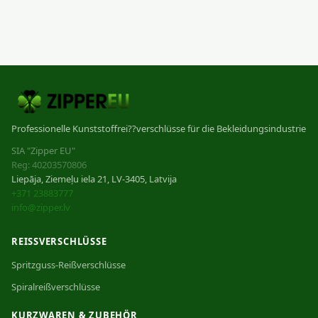
Professionelle Kunststoffrei??verschlüsse für die Bekleidungsindustrie
SIA "Zipper EU"
Reg: 40203570806
Liepāja, Ziemeļu iela 21, LV-3405, Latvija
+371 23883777
info@zipper.lv
REISSVERSCHLÜSSE
Spritzguss-Reißverschlüsse
Spiralreißverschlüsse
KURZWAREN & ZUBEHÖR