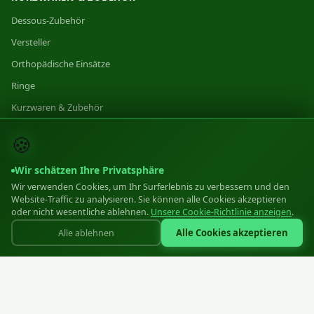
Dessous-Zubehör
Versteller
Orthopädische Einsätze
Ringe
Kurzwaren & Zubehör
Kategorie 1
🍪
Kategorie 2
Wir schätzen Ihre Privatsphäre
Kategorie 3
Wir verwenden Cookies, um Ihr Surferlebnis zu verbessern und den
Website-Traffic zu analysieren. Sie können alle Cookies akzeptieren
PRODUKTION
oder nicht wesentliche ablehnen.
Unsere Cookie-Richtlinie anzeigen
.
Alle Cookies akzeptieren
Alle ablehnen
Produktion
Ausrüstung
Materialien
Standards