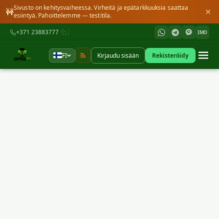
Sivusto on kehitysvaiheessa. Virheitä ja epätarkkuuksia saattaa
🚧
✕
esiintyä. Pahoittelemme — testitila.
+371 23883777
IMO
FI
Kirjaudu sisään
Rekisteröidy