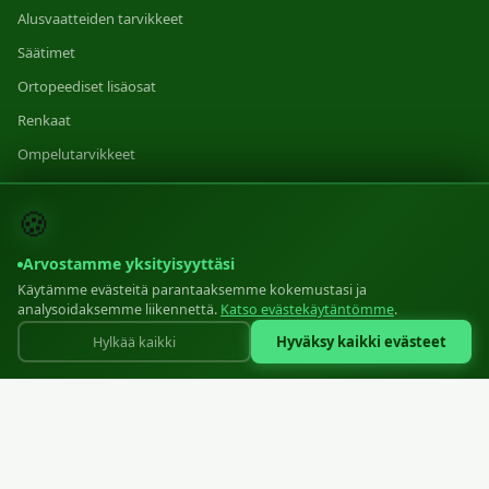
Alusvaatteiden tarvikkeet
Säätimet
Ortopeediset lisäosat
Renkaat
Ompelutarvikkeet
Luokka 1
🍪
Luokka 2
Luokka 3
Arvostamme yksityisyyttäsi
Käytämme evästeitä parantaaksemme kokemustasi ja
analysoidaksemme liikennettä.
Katso evästekäytäntömme
.
TUOTANTO
Hyväksy kaikki evästeet
Hylkää kaikki
Tuotanto
Laitteisto
Materiaalit
Standardit
Volyymit