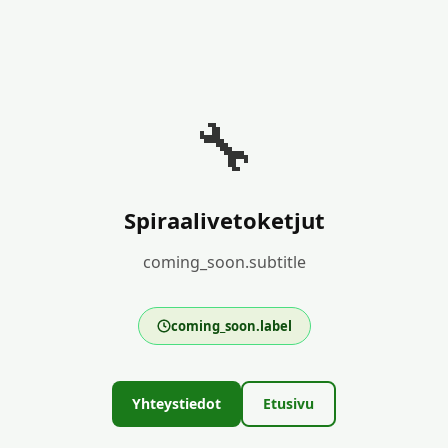
🔧
Spiraalivetoketjut
coming_soon.subtitle
coming_soon.label
Yhteystiedot
Etusivu