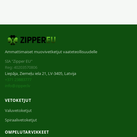
Ammattimaiset muovivetketjut vaateteollisuudelle
SIA "Zipper EU"
Reg: 40203570806
Liepāja, Ziemeļu iela 21, LV-3405, Latvija
+371 23883777
info@zipper.lv
VETOKETJUT
Valuvetoketjut
Spiraalivetoketjut
OMPELUTARVIKKEET