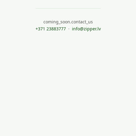
coming_soon.contact_us
+371 23883777
·
info@zipper.lv