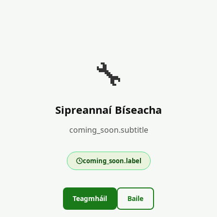
🔧
Sipreannaí Bíseacha
coming_soon.subtitle
coming_soon.label
Teagmháil
Baile