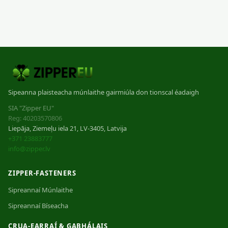
Sipeanna plaisteacha múnlaithe gairmiúla don tionscal éadaigh
SIA "Zipper EU"
Reg: 40203570806
Liepāja, Ziemeļu iela 21, LV-3405, Latvija
+371 23883777
info@zipper.lv
ZIPPER-FASTENERS
Sipreannaí Múnlaithe
Sipreannaí Bíseacha
CRUA-EARRAÍ & GABHÁLAIS