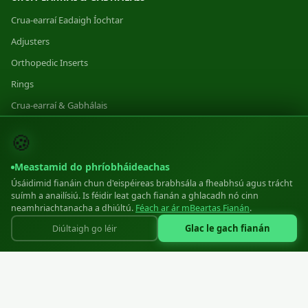
Crua-earraí Eadaigh Íochtar
Adjusters
Orthopedic Inserts
Rings
Crua-earraí & Gabhálais
Category 1
🍪
Category 2
Meastamid do phríobháideachas
Category 3
Úsáidimid fianáin chun d'eispéireas brabhsála a fheabhsú agus trácht
suímh a anailísiú. Is féidir leat gach fianán a ghlacadh nó cinn
MONARÚ
neamhriachtanacha a dhiúltú.
Féach ar ár mBeartas Fianán
.
Glac le gach fianán
Diúltaigh go léir
Monarú
Equipment
Materials
Standards