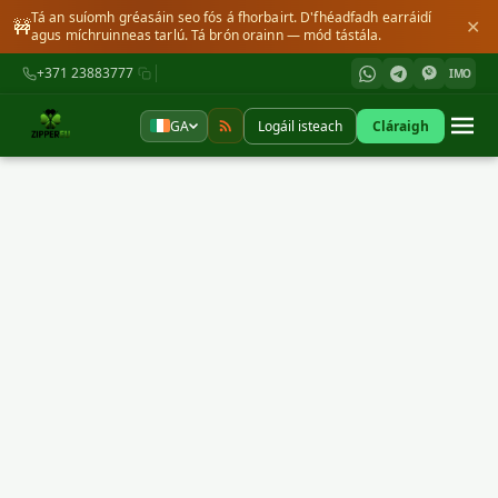
Tá an suíomh gréasáin seo fós á fhorbairt. D'fhéadfadh earráidí
🚧
✕
agus míchruinneas tarlú. Tá brón orainn — mód tástála.
+371 23883777
IMO
GA
Logáil isteach
Cláraigh