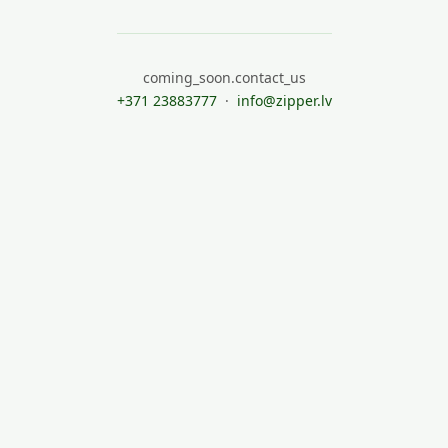
coming_soon.contact_us
+371 23883777
·
info@zipper.lv