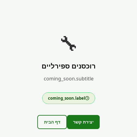
🔧
רוכסנים ספירליים
coming_soon.subtitle
coming_soon.label
יצירת קשר
דף הבית