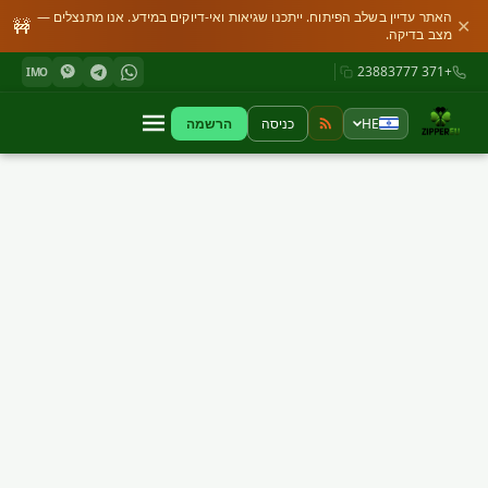
האתר עדיין בשלב הפיתוח. ייתכנו שגיאות ואי-דיוקים במידע. אנו מתנצלים —
🚧
✕
מצב בדיקה.
+371 23883777
IMO
HE
כניסה
הרשמה