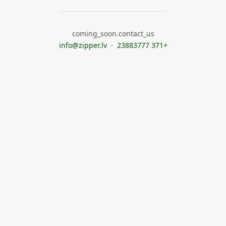
coming_soon.contact_us
info@zipper.lv
·
+371 23883777