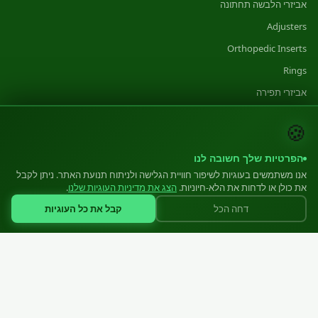
אביזרי הלבשה תחתונה
Adjusters
Orthopedic Inserts
Rings
אביזרי תפירה
Category 1
🍪
Category 2
הפרטיות שלך חשובה לנו
Category 3
אנו משתמשים בעוגיות לשיפור חוויית הגלישה ולניתוח תנועת האתר. ניתן לקבל
את כולן או לדחות את הלא-חיוניות.
הצג את מדיניות העוגיות שלנו
.
ייצור
קבל את כל העוגיות
דחה הכל
ייצור
Equipment
Materials
Standards
Volumes