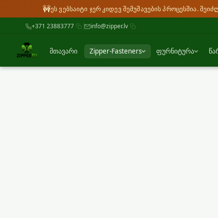
🚧
ეს ვებსაიტი ჯერ კიდევ შემუშავების პროცესშია. შეი
+371 23883777
info@zipper.lv
მთავარი
Zipper-Fasteners
ფურნიტურა
წა