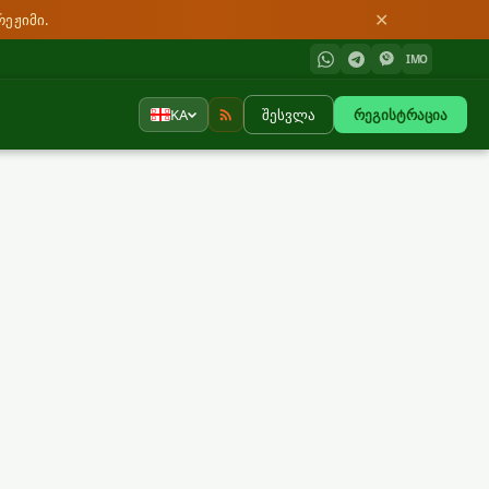
✕
რეჟიმი.
IMO
KA
შესვლა
რეგისტრაცია