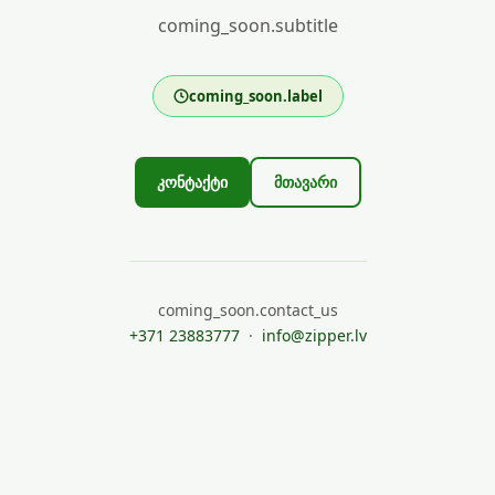
coming_soon.subtitle
coming_soon.label
კონტაქტი
მთავარი
coming_soon.contact_us
+371 23883777
·
info@zipper.lv