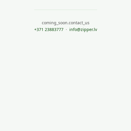
coming_soon.contact_us
+371 23883777
·
info@zipper.lv