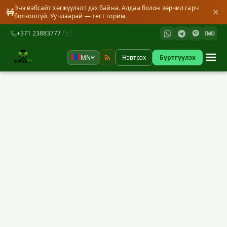
Энэ вэбсайт хөгжүүлэлт дэх байна. Алдаа болон зөрчил гарч
🚧
✕
болзошгүй. Уучлаарай — тест горим.
+371 23883777
IMO
MN
Нэвтрэх
Бүртгүүлэх