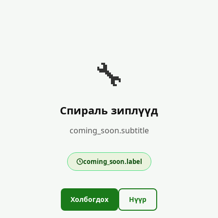
🔧
Спираль зиплүүд
coming_soon.subtitle
coming_soon.label
Холбогдох
Нүүр