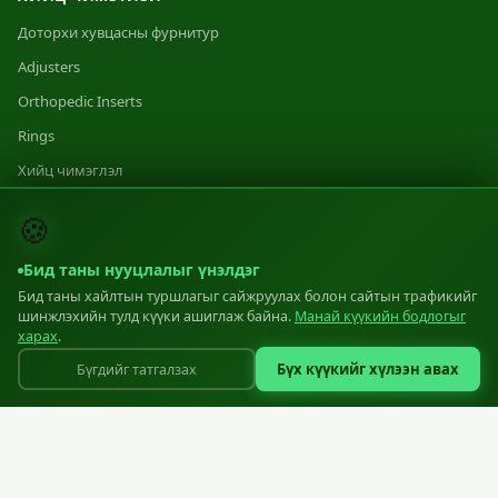
Доторхи хувцасны фурнитур
Adjusters
Orthopedic Inserts
Rings
Хийц чимэглэл
Category 1
🍪
Category 2
Бид таны нууцлалыг үнэлдэг
Category 3
Бид таны хайлтын туршлагыг сайжруулах болон сайтын трафикийг
шинжлэхийн тулд күүки ашиглаж байна.
Манай күүкийн бодлогыг
ҮЙЛДВЭРЛЭЛ
харах
.
Бүх күүкийг хүлээн авах
Бүгдийг татгалзах
Үйлдвэрлэл
Equipment
Materials
Standards