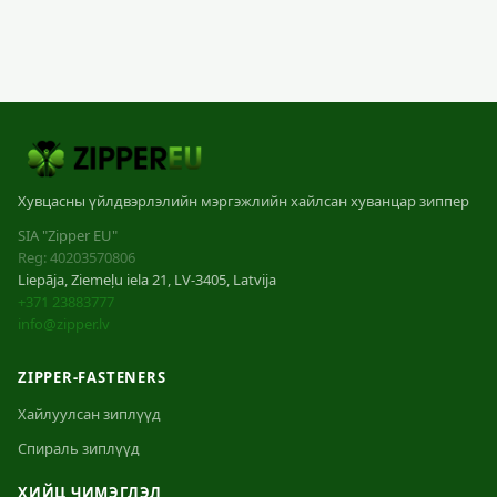
Хувцасны үйлдвэрлэлийн мэргэжлийн хайлсан хуванцар зиппер
SIA "Zipper EU"
Reg: 40203570806
Liepāja, Ziemeļu iela 21, LV-3405, Latvija
+371 23883777
info@zipper.lv
ZIPPER-FASTENERS
Хайлуулсан зиплүүд
Спираль зиплүүд
ХИЙЦ ЧИМЭГЛЭЛ