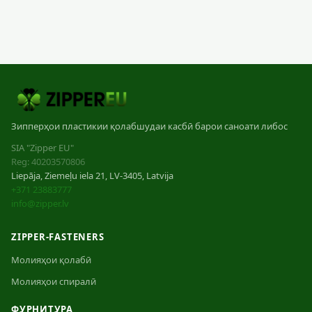
Зипперҳои пластикии қолабшудаи касбӣ барои саноати либос
SIA "Zipper EU"
Reg: 40203570806
Liepāja, Ziemeļu iela 21, LV-3405, Latvija
+371 23883777
info@zipper.lv
ZIPPER-FASTENERS
Молияҳои қолабӣ
Молияҳои спиралӣ
ФУРНИТУРА