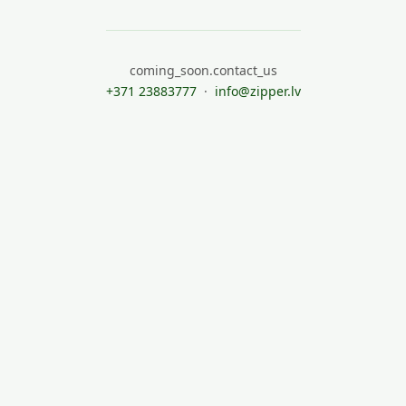
coming_soon.contact_us
+371 23883777
·
info@zipper.lv