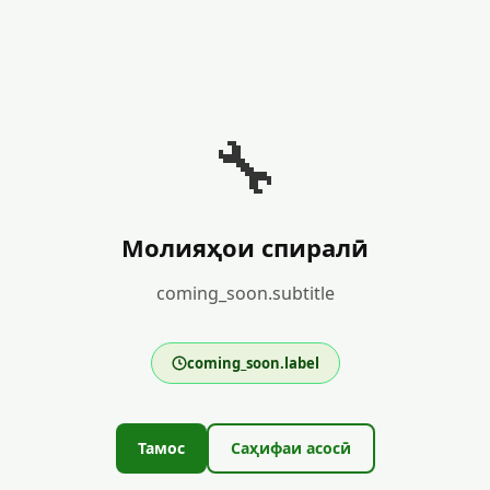
🔧
Молияҳои спиралӣ
coming_soon.subtitle
coming_soon.label
Тамос
Саҳифаи асосӣ