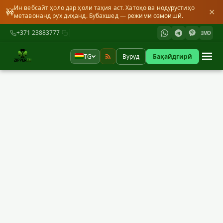
Ин вебсайт ҳоло дар ҳоли таҳия аст. Хатоҳо ва нодурустиҳо
🚧
✕
метавонанд рух диҳанд. Бубахшед — режими озмоишӣ.
+371 23883777
IMO
TG
Вуруд
Бақайдгирӣ