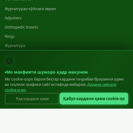
Фурнитураи кӯйлаки зерин
Adjusters
Orthopedic Inserts
Rings
Фурнитура
Category 1
🍪
Category 2
Мо махфияти шуморо қадр мекунем
Category 3
Мо cookie-ҳоро барои беҳтар кардани таҷрибаи браузинги шумо
ва таҳлили трафики сайт истифода мебарем.
Дидани сиёсати
ИСТЕҲСОЛОТ
cookie-и мо
.
Қабул кардани ҳама cookie-ҳо
Рад кардани ҳама
Истеҳсолот
Equipment
Materials
Standards