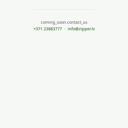
coming_soon.contact_us
+371 23883777
·
info@zipper.lv