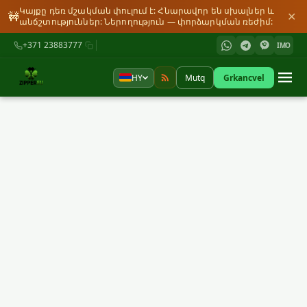
Կայքը դեռ մշակման փուլում է: Հնարավոր են սխալներ և
🚧
✕
անճշտություններ: Ներողություն — փորձարկման ռեժիմ:
+371 23883777
IMO
HY
Mutq
Grkancvel