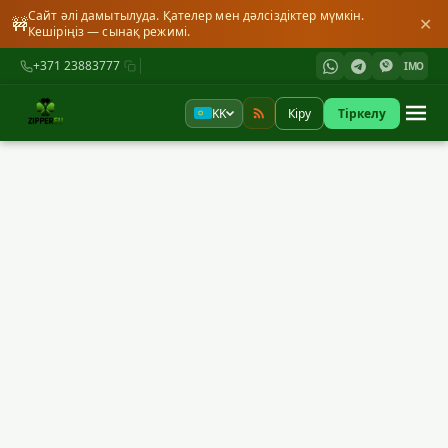
Сайт әлі дамытылуда. Қателер мен дәлсіздіктер мүмкін.
🚧
✕
Кешіріңіз — сынақ режимі.
+371 23883777
IMO
KK
Кіру
Тіркелу