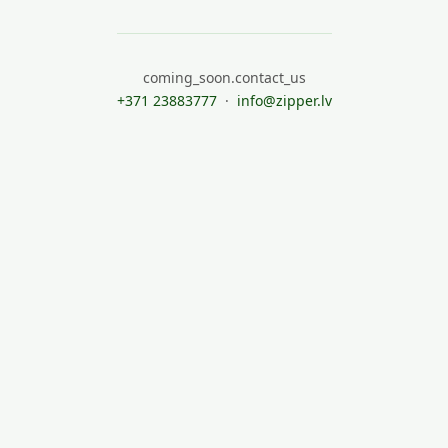
coming_soon.contact_us
+371 23883777
·
info@zipper.lv