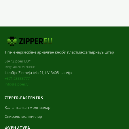
Тігін өнеркәсібіне арналған кәсіби пластмасса тырнауыштар
SIA "Zipper EU"
Reg: 40203570806
Liepāja, Ziemeļu iela 21, LV-3405, Latvija
+371 23883777
info@zipper.lv
ZIPPER-FASTENERS
Қалыпталған молниялар
Спираль молниялар
ФУРНИТУРА