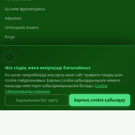
Іш киім фурнитурасы
Adjusters
Orthopedic Inserts
Rings
Фурнитура
🍪
Category 1
Category 2
Біз сіздің жеке өміріңізді бағалаймыз
Category 3
Біз шолу тәжірибеңізді жақсарту және сайт трафигін талдау үшін
cookie пайдаланамыз. Барлық cookie қабылдауыңызға немесе
маңызды еместерін қабылдамауыңызға болады.
Cookie
ӨНДІРІС
Саясатымызды қараңыз
.
Барлық cookie қабылдау
Барлығынан бас тарту
Өндіріс
Equipment
Materials
Standards