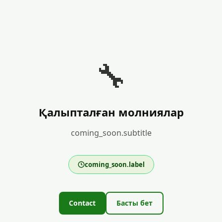
🔧
Қалыпталған молниялар
coming_soon.subtitle
coming_soon.label
Contact
Басты бет