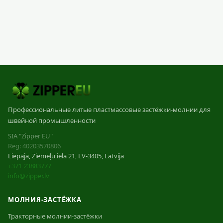
Профессиональные литые пластмассовые застёжки-молнии для
швейной промышленности
SIA "Zipper EU"
Reg: 40203570806
Liepāja, Ziemeļu iela 21, LV-3405, Latvija
+371 23883777
info@zipper.lv
МОЛНИЯ-ЗАСТЁЖКА
Тракторные молнии-застёжки