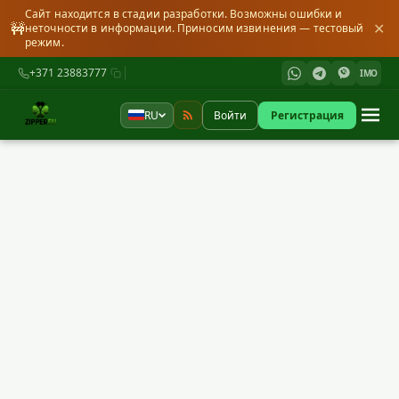
Сайт находится в стадии разработки. Возможны ошибки и
🚧
✕
неточности в информации. Приносим извинения — тестовый
режим.
+371 23883777
IMO
RU
Войти
Регистрация