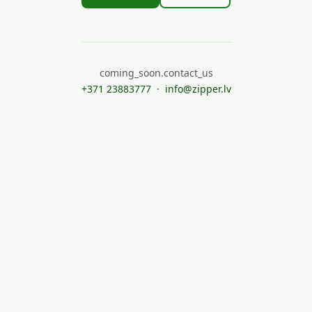
coming_soon.contact_us
+371 23883777
·
info@zipper.lv