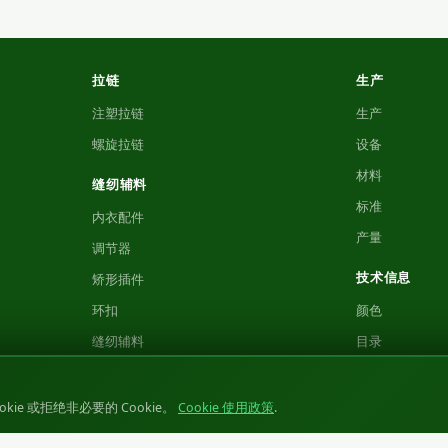
拉链
生产
注塑拉链
生产
螺旋拉链
设备
材料
缝纫辅料
标准
内衣配件
产量
调节器
技术信息
矫形插件
环扣
颜色
缝纫辅料
目录
类别 1
视频
类别 2
证书
ie 或拒绝非必要的 Cookie。
Cookie 使用政策
.
类别 3
产品测试