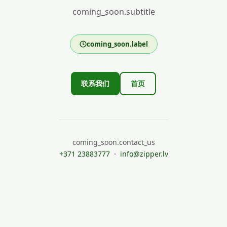
coming_soon.subtitle
coming_soon.label
联系我们
首页
coming_soon.contact_us
+371 23883777
·
info@zipper.lv