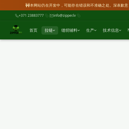
🚧
本网站仍在开发中，可能存在错误和不准确之处。深表歉意 
+371 23883777
info@zipper.lv
首页
拉链
缝纫辅料
生产
技术信息