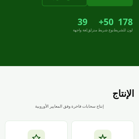
39
50+
178
لون للشريط
نوع شريط منزلق
لغة واجهة
الإنتاج
إنتاج سحابات فاخرة وفق المعايير الأوروبية