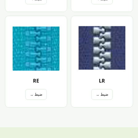
RE
LR
ضبط →
ضبط →