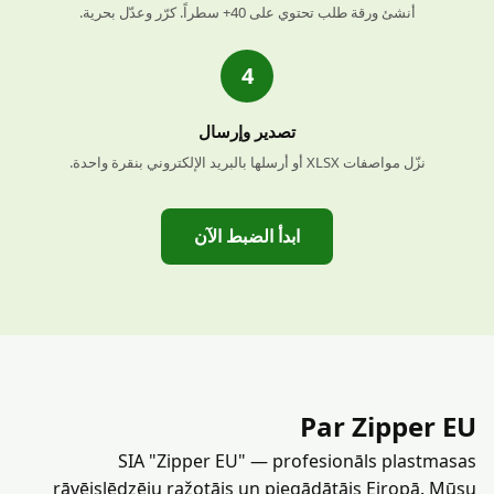
أنشئ ورقة طلب تحتوي على 40+ سطراً. كرّر وعدّل بحرية.
4
تصدير وإرسال
نزّل مواصفات XLSX أو أرسلها بالبريد الإلكتروني بنقرة واحدة.
ابدأ الضبط الآن
Par Zipper EU
SIA "Zipper EU" — profesionāls plastmasas
rāvējslēdzēju ražotājs un piegādātājs Eiropā. Mūsu