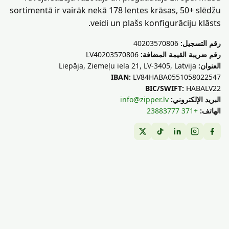
sortimentā ir vairāk nekā 178 lentes krāsas, 50+ slēdžu
veidi un plašs konfigurāciju klāsts.
رقم التسجيل:
40203570806
رقم ضريبة القيمة المضافة:
LV40203570806
العنوان:
Liepāja, Ziemeļu iela 21, LV-3405, Latvija
IBAN:
LV84HABA0551058022547
BIC/SWIFT:
HABALV22
البريد الإلكتروني:
info@zipper.lv
الهاتف:
+371 23883777