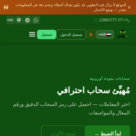
الموقع لا يزال قيد التطوير. قد تكون هناك أخطاء وعدم دقة في المعلومات.
🚧
✕
نعتذر — وضع الاختبار.
+371 23883777
IMO
AR
تسجيل الدخول
تسجيل
سحابات بجودة أوروبية
مُهيِّئ سحاب احترافي
اختر المعاملات — احصل على رمز السحاب الدقيق ورقم
المقال والمواصفات
ابدأ الضبط →
تصفح الألوان