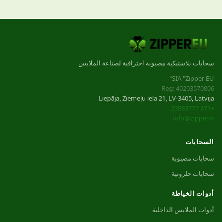
سحابات بلاستيكية مصبوبة احترافية لصناعة الملابس
SIA "Zipper EU"
Reg: 40203570806
Liepāja, Ziemeļu iela 21, LV-3405, Latvija
+371 23883777
info@zipper.lv
السحابات
سحابات مصبوبة
سحابات حلزونية
أدوات الخياطة
أدوات الملابس الداخلية