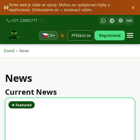
Tento web je stále ve vývoji. Mohou se vyskytovat chyby a
🚧
✕
nepřesnosti. Omlouváme se — testovací režim.
+371 23883777
IMO
CS
Přihlásit se
Registrovat
›
Domů
News
News
Current News
★ Featured