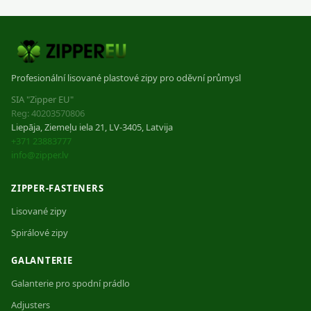
Profesionální lisované plastové zipy pro oděvní průmysl
SIA "Zipper EU"
Reg: 40203570806
Liepāja, Ziemeļu iela 21, LV-3405, Latvija
+371 23883777
info@zipper.lv
ZIPPER-FASTENERS
Lisované zipy
Spirálové zipy
GALANTERIE
Galanterie pro spodní prádlo
Adjusters