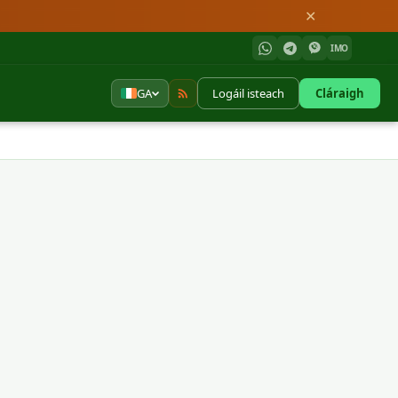
✕
IMO
GA
Logáil isteach
Cláraigh