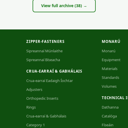
View full archive (38) →
ZIPPER-FASTENERS
MONARÚ
Sipreannaí Múnlaithe
Monarú
Sipreannaí Bíseacha
Equipment
Materials
CRUA-EARRAÍ & GABHÁLAIS
Standards
Crua-earraí Eadaigh Íochtar
Volumes
Adjusters
TECHNICAL 
Orthopedic Inserts
Rings
Dathanna
Crua-earraí & Gabhálais
Catalóga
Category 1
Físeáin