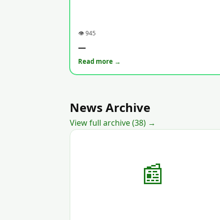
👁 945
—
Read more →
News Archive
View full archive (38) →
📰