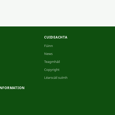
CUIDEACHTA
Fúinn
News
Teagmháil
Copyright
Léarscáil suímh
INFORMATION