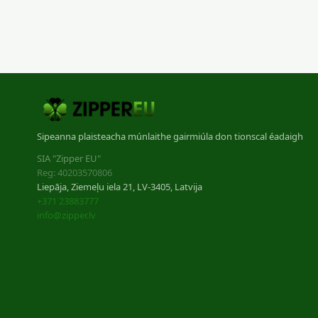
Sipeanna plaisteacha múnlaithe gairmiúla don tionscal éadaigh
SIA "Zipper EU"
Reg: 40203570806
Liepāja, Ziemeļu iela 21, LV-3405, Latvija
+371 23883777
info@zipper.lv