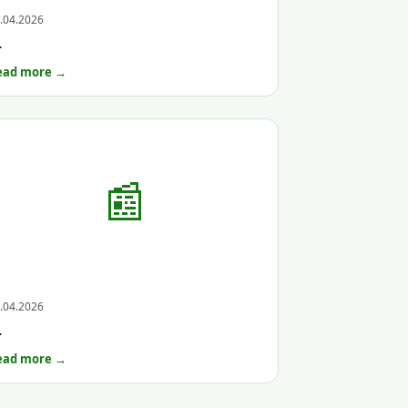
hive
.04.2026
—
ead more →
📰
hive
.04.2026
—
ead more →