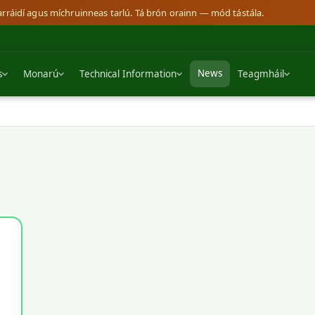
arráidí agus míchruinneas tarlú. Tá brón orainn — mód tástála.
News
s
Monarú
Technical Information
Teagmháil