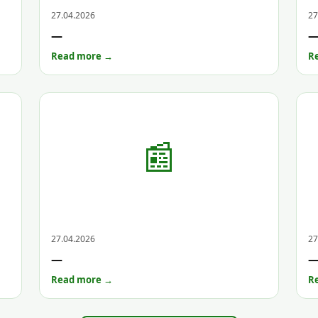
Archive
Arc
27.04.2026
27
—
Read more →
R
📰
Archive
Arc
27.04.2026
27
—
Read more →
R