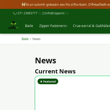
🚧
Tá an suíomh gréasáin seo fós á fhorbairt. D'fhéadfadh e
+371 23883777
info@zipper.lv
Baile
Zipper-Fasteners
Crua-earraí & Gabhálai
›
Baile
News
News
Current News
★ Featured