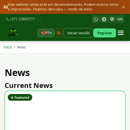
Este website ainda está em desenvolvimento. Podem ocorrer erros
🚧
✕
e imprecisões. Pedimos desculpa — modo de teste.
+371 23883777
IMO
PT
Iniciar sessão
Registar
›
Início
News
News
Current News
★ Featured